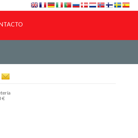
NTACTO
etería
0 €