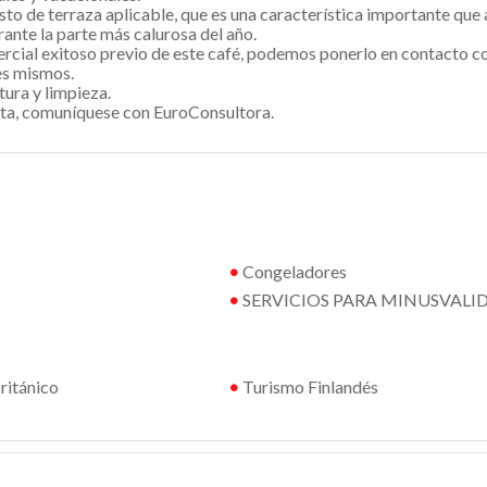
o de terraza aplicable, que es una característica importante que at
nte la parte más calurosa del año.
ercial exitoso previo de este café, podemos ponerlo en contacto co
des mismos.
tura y limpieza.
ita, comuníquese con EuroConsultora.
•
Congeladores
•
SERVICIOS PARA MINUSVALI
ritánico
•
Turismo Finlandés