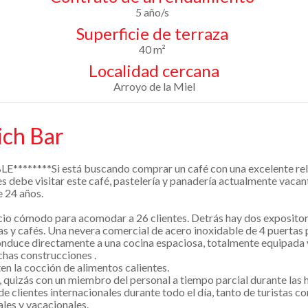
5 año/s
Superficie de terraza
40 m²
Localidad cercana
Arroyo de la Miel
ich Bar
*Si está buscando comprar un café con una excelente relaci
s debe visitar este café, pastelería y panadería actualmente vacant
e 24 años.
pacio cómodo para acomodar a 26 clientes. Detrás hay dos expositor
as y cafés. Una nevera comercial de acero inoxidable de 4 puertas
conduce directamente a una cocina espaciosa, totalmente equipada 
has construcciones .
en la cocción de alimentos calientes.
a, quizás con un miembro del personal a tiempo parcial durante las 
lientes internacionales durante todo el día, tanto de turistas c
les y vacacionales.