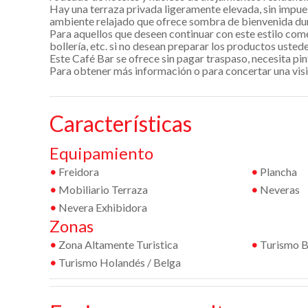
Hay una terraza privada ligeramente elevada, sin impuest
ambiente relajado que ofrece sombra de bienvenida dura
Para aquellos que deseen continuar con este estilo com
bollería, etc. si no desean preparar los productos uste
Este Café Bar se ofrece sin pagar traspaso, necesita pin
Para obtener más información o para concertar una vis
Características
Equipamiento
•
Freidora
•
Plancha
•
Mobiliario Terraza
•
Neveras
•
Nevera Exhibidora
Zonas
•
Zona Altamente Turistica
•
Turismo B
•
Turismo Holandés / Belga