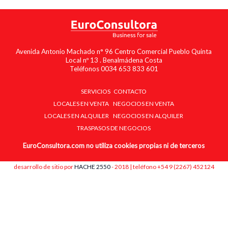
Avenida Antonio Machado n° 96 Centro Comercial Pueblo Quinta
Local nº 13 . Benalmádena Costa
Teléfonos 0034 653 833 601
SERVICIOS
CONTACTO
LOCALES EN VENTA
NEGOCIOS EN VENTA
LOCALES EN ALQUILER
NEGOCIOS EN ALQUILER
TRASPASOS DE NEGOCIOS
EuroConsultora.com no utiliza cookies propias ni de terceros
desarrollo de sitio por
HACHE 2550
- 2018 | teléfono +54 9 (2267) 452124