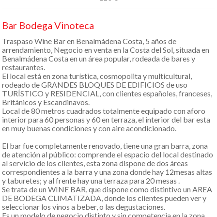
Bar Bodega Vinoteca
Traspaso Wine Bar en Benalmádena Costa, 5 años de
arrendamiento, Negocio en venta en la Costa del Sol, situada en
Benalmádena Costa en un área popular, rodeada de bares y
restaurantes.
El local está en zona turística, cosmopolita y multicultural,
rodeado de GRANDES BLOQUES DE EDIFICIOS de uso
TURÍSTICO y RESIDENCIAL, con clientes españoles, franceses,
Británicos y Escandinavos.
Local de 80 metros cuadrados totalmente equipado con aforo
interior para 60 personas y 60 en terraza, el interior del bar esta
en muy buenas condiciones y con aire acondicionado.
El bar fue completamente renovado, tiene una gran barra, zona
de atención al público: comprende el espacio del local destinado
al servicio de los clientes, esta zona dispone de dos áreas
correspondientes a la barra y una zona donde hay 12mesas altas
y taburetes; y al frente hay una terraza para 20 mesas .
Se trata de un WINE BAR, que dispone como distintivo un AREA
DE BODEGA CLIMATIZADA, donde los clientes pueden ver y
seleccionar los vinos a beber, o las degustaciones.
Es un modelo de negocio distinto y sin competencia en la zona,