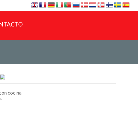
NTACTO
 con cocina
€