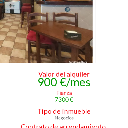
Valor del alquiler
900 €/mes
Fianza
7300 €
Tipo de inmueble
Negocios
Contrato de arrendamiento