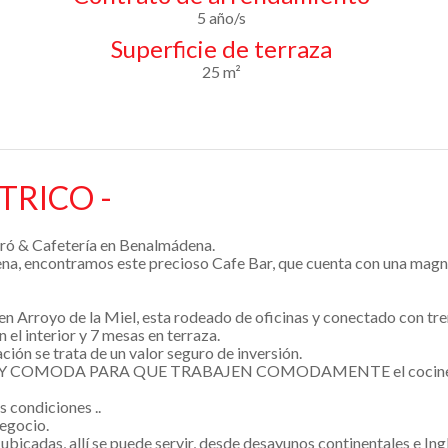
5 año/s
Superficie de terraza
25 m²
NTRICO -
tró & Cafetería en Benalmádena.
a, encontramos este precioso Cafe Bar, que cuenta con una magníf
en Arroyo de la Miel, esta rodeado de oficinas y conectado con tre
el interior y 7 mesas en terraza.
ión se trata de un valor seguro de inversión.
DA Y COMODA PARA QUE TRABAJEN COMODAMENTE el cocinero y 
s condiciones ..
negocio.
icadas, allí se puede servir, desde desayunos continentales e Ingl