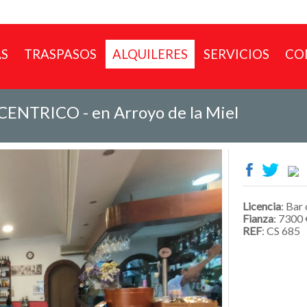
AS
TRASPASOS
ALQUILERES
SERVICIOS
CO
CENTRICO - en Arroyo de la Miel
Licencia
: Bar
Fianza
: 7300 
REF
: CS 685