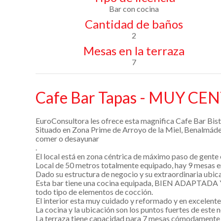
Bar con cocina
Cantidad de baños
2
Mesas en la terraza
7
Cafe Bar Tapas - MUY CE
EuroConsultora les ofrece esta magnifica Cafe Bar Bis
Situado en Zona Prime de Arroyo de la Miel, Benalmáden
comer o desayunar
.
El local está en zona céntrica de máximo paso de gente 
Local de 50 metros totalmente equipado, hay 9 mesas en 
Dado su estructura de negocio y su extraordinaria ubicac
Esta bar tiene una cocina equipada, BIEN ADAPTA
todo tipo de elementos de cocción.
El interior esta muy cuidado y reformado y en excelente
La cocina y la ubicación son los puntos fuertes de este 
La terraza tiene capacidad para 7 mesas cómodamente ub